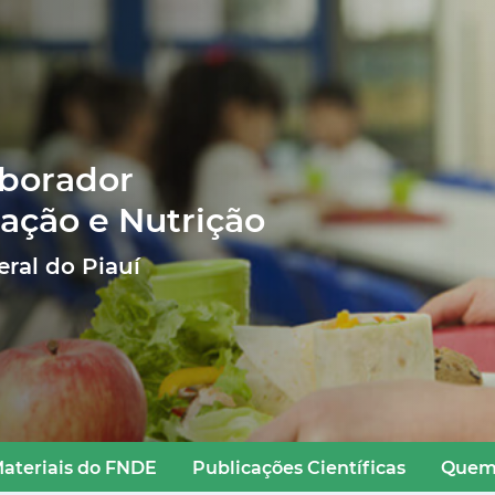
aborador
ação e Nutrição
ral do Piauí
ateriais do FNDE
Publicações Científicas
Quem